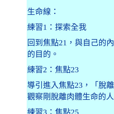
生命線：
練習
1
：探索全我
回到焦點
21
，與自己的
的目的。
練習
2
：焦點
23
導引進入焦點
23
，「脫
觀察剛脫離肉體生命的人
練習
3
：焦點
25