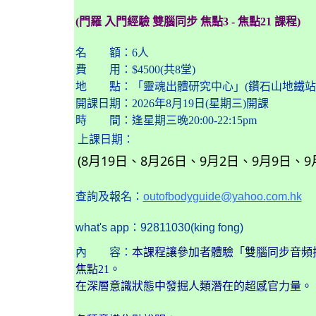
(門羅 入門經驗 雙腦同步 焦點3 - 焦點21 課程)
名 額：
6人
費 用：
$4500(
共8堂
)
地 點：「靈魂出體研究中心」(
鑽石山地鐵站
開課日期：
2026
年8月19日(星期三)開課
時 間：
逢星期三
晚
2
0:00-22:15pm
上課日期：
(8月19日、8月26日、9月2日、9月9日、9
查詢及
報名
：
outofbodyguide@yahoo.
com.hk
what's app：92811030(king fong)
內 容：
本課程讓參加者體驗「雙腦同步音頻
焦點21。
在深層意識狀態中發掘人類潛在的超感官力量。