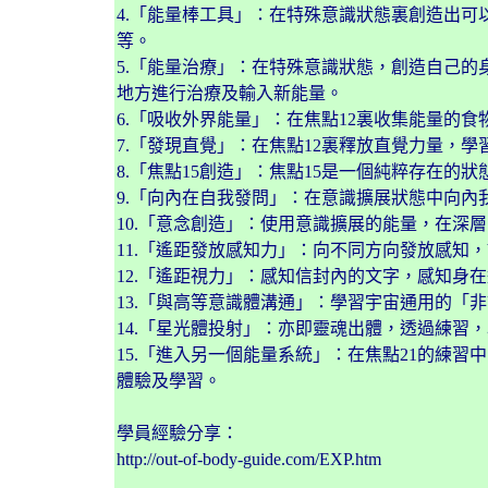
4.「能量棒工具」：在特殊意識狀態裏創造出
等。
5.「能量治療」：在特殊意識狀態，創造自己
地方進行治療及輸入新能量。
6.「吸收外界能量」：在焦點12裏收集能量的
7.「發現直覺」：在焦點12裏釋放直覺力量，
8.「焦點15創造」：焦點15是一個純粹存在
9.「向內在自我發問」：在意識擴展狀態中向內
10.「意念創造」：使用意識擴展的能量，在深
11.「遙距發放感知力」：向不同方向發放感知
12.「遙距視力」：感知信封內的文字，感知身
13.「與高等意識體溝通」：學習宇宙通用的「
14.「星光體投射」：亦即靈魂出體，透過練習
15.「進入另一個能量系統」：在焦點21的練
體驗及學習。
學員經驗分享：
http://out-of-body-guide.com/EXP.htm