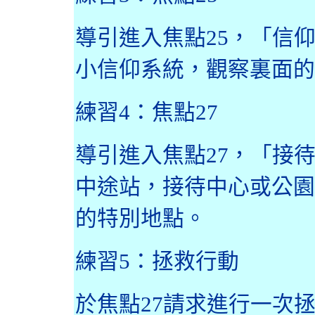
導引進入焦點
25
，「信
小信仰系統，觀察裏面的
練習
4
：焦點
27
導引進入焦點
27
，「接
中途站，接待中心或公園
的特別地點。
練習
5
：拯救行動
於焦點
27
請求進行一次