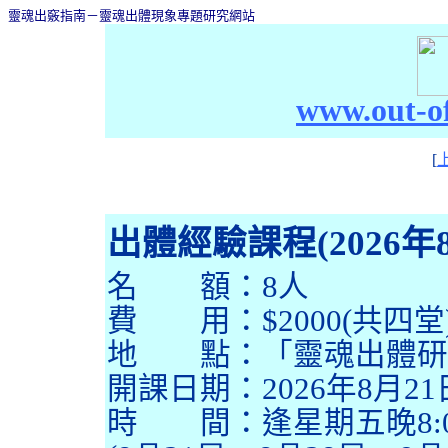
靈魂出竅指南－靈魂出體現象專題研究網站
www.out-o
[
出體經驗課程(2026年
名 額：8人
費 用：
$2000(
共四堂
地 點：「靈魂出體研
開課日期：
2026
年8月21
時 間：
逢星期五晚
8
: